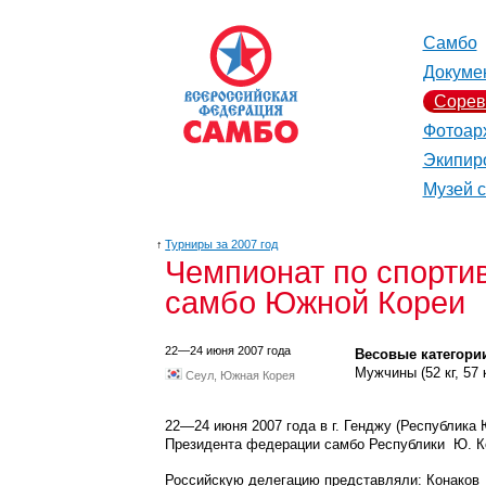
Самбо
Докуме
Сорев
Фотоар
Экипир
Музей 
↑
Турниры за 2007 год
Чемпионат по спорти
самбо Южной Кореи
22—24 июня 2007 года
Весовые категори
Мужчины (52 кг, 57 кг,
Сеул, Южная Корея
22—24
июня 2007 года в г. Генджу (Республика
Президента федерации самбо Республики Ю. К
Российскую делегацию представляли: Конаков 