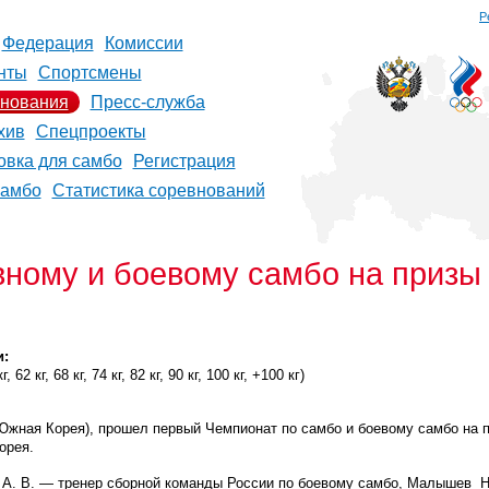
Р
Федерация
Комиссии
нты
Спортсмены
нования
Пресс-служба
хив
Спецпроекты
овка для самбо
Регистрация
самбо
Статистика соревнований
вному и боевому самбо на приз
и:
 62 кг, 68 кг, 74 кг, 82 кг, 90 кг, 100 кг, +100 кг)
 Южная Корея), прошел первый Чемпионат по самбо и боевому самбо на 
орея.
А. В. — тренер сборной команды России по боевому самбо, Малышев Н