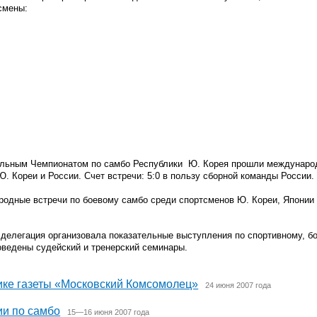
смены:
нальным Чемпионатом по самбо Республики Ю. Корея прошли междунар
. Кореи и России. Счет встречи: 5:0 в пользу сборной команды России.
родные встречи по боевому самбо среди спортсменов Ю. Кореи, Японии 
 делегация организовала показательные выступления по спортивному, б
оведены судейский и тренерский семинары.
ике газеты «Московский Комсомолец»
24 июня 2007 года
ии по самбо
15—16 июня 2007 года