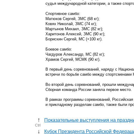
судья международной категории, а также спорт
Спортивное самбо:
Матюков Сергей, ЗМС (68 кг);
Ковях Николай, ЗМС (74 кг);
Мартынов Михаил, ЗМС (82 кг);
Харитонов Алексей, ЗМС (90 кг);
Борискин Сергей, МС (+100 кг).
Боевое самбо:
Чагдуров Александр, МС (82 кг);
Храмов Сергей, МСМК (90 кг).
В первый день соревнований, наряду с Нацио
встречи по борьбе самбо между спортсменами Ю
Во второй день соревнований, прошли междуна
Сборная команда России заняла первое место.
В рамках программы соревнований, Российская
и прикладному разделам самбо, также были пр
↑
Показательные выступления на праздн
Ctrl
↓
Кубок Президента Российской Федерац