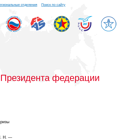
егиональные отделения
Поиск по сайту
ы Президента федерации
призы
. Н. —