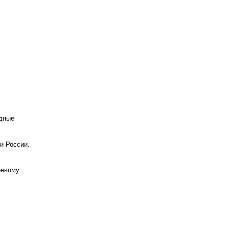
одные
и России.
оевому