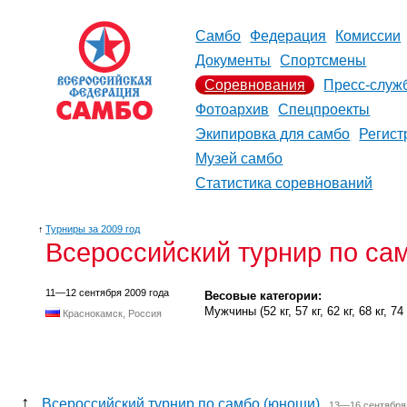
Самбо
Федерация
Комиссии
Документы
Спортсмены
Соревнования
Пресс-служ
Фотоархив
Спецпроекты
Экипировка для самбо
Регист
Музей самбо
Статистика соревнований
↑
Турниры за 2009 год
Всероссийский турнир по са
11—12 сентября 2009 года
Весовые категории:
Мужчины (52 кг, 57 кг, 62 кг, 68 кг, 74 к
Краснокамск, Россия
↑
Всероссийский турнир по самбо (юноши)
13—16 сентября 