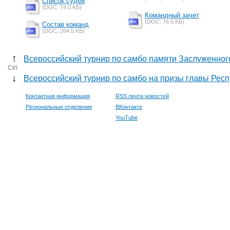
Список судей
(DOC, 74.0 KБ)
Командный зачет
(DOC, 76.5 KБ)
Состав команд
(DOC, 264.5 KБ)
↑
Всероссийский турнир по самбо памяти Заслуженног
Ctrl
↓
Всероссийский турнир по самбо на призы главы Респ
Контактная информация
RSS лента новостей
Региональные отделения
ВКонтакте
YouTube