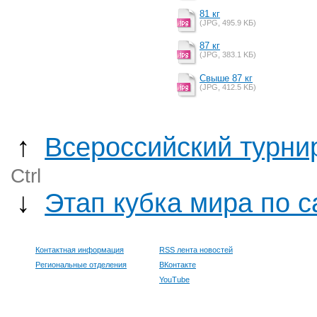
81 кг
(JPG, 495.9 KБ)
87 кг
(JPG, 383.1 KБ)
Cвыше 87 кг
(JPG, 412.5 KБ)
↑
Всероссийский турни
Ctrl
↓
Этап кубка мира по 
Контактная информация
RSS лента новостей
Региональные отделения
ВКонтакте
YouTube