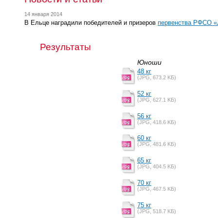
14 января 2014
В Ельце наградили победителей и призеров
первенства РФСО «
Результаты
Юноши
48 кг
(JPG, 673.2 KБ)
52 кг
(JPG, 627.1 KБ)
56 кг
(JPG, 418.6 KБ)
60 кг
(JPG, 481.6 KБ)
65 кг
(JPG, 404.5 KБ)
70 кг
(JPG, 467.5 KБ)
75 кг
(JPG, 518.7 KБ)