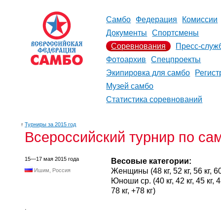
Самбо
Федерация
Комиссии
Документы
Спортсмены
Соревнования
Пресс-служ
Фотоархив
Спецпроекты
Экипировка для самбо
Регист
Музей самбо
Статистика соревнований
↑
Турниры за 2015 год
Всероссийский турнир по са
15—17 мая 2015 года
Весовые категории:
Женщины (48 кг, 52 кг, 56 кг, 60 к
Ишим, Россия
Юноши ср. (40 кг, 42 кг, 45 кг, 48 
78 кг, +78 кг)
.