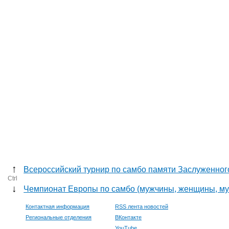
↑
Всероссийский турнир по самбо памяти Заслуженно
Ctrl
↓
Чемпионат Европы по самбо (мужчины, женщины, м
Контактная информация
RSS лента новостей
Региональные отделения
ВКонтакте
YouTube