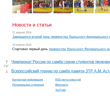
.
Новости и статьи
21 апреля 2016
Завершился второй день первенства Уральского федерального 
19 апреля 2016
Стартовал первый день
первенства Уральского Федерального ок
↑
Чемпионат России по самбо среди студентов (мужчи
Ctrl
↓
Всероссийский турнир по самбо памяти ЗТР А.М. Ас
Контактная информация
RSS лента новостей
Региональные отделения
ВКонтакте
YouTube