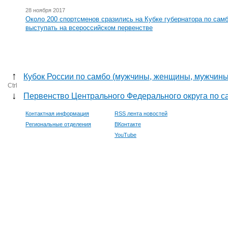
28 ноября 2017
Около 200 спортсменов сразились на Кубке губернатора по самб
выступать на всероссийском первенстве
↑
Кубок России по самбо (мужчины, женщины, мужчины
Ctrl
↓
Первенство Центрального Федерального округа по с
Контактная информация
RSS лента новостей
Региональные отделения
ВКонтакте
YouTube