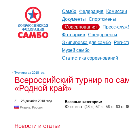
Самбо
Федерация
Комиссии
Документы
Спортсмены
Соревнования
Пресс-служ
Фотоархив
Спецпроекты
Экипировка для самбо
Регист
Музей самбо
Статистика соревнований
↑
Турниры за 2018 год
Всероссийский турнир по сам
«Родной край»
21—23 декабря 2018 года
Весовые категории:
Юноши ст. (48 кг, 52 кг, 56 кг, 60 кг, 65 
Рязань, Россия
.
Новости и статьи