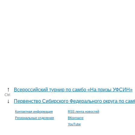
↑
Всероссийский турнир по самбо «На призы УФСИН»
Ctrl
↓
Первенство Сибирского Федерального округа по сам
Контактная информация
RSS лента новостей
Региональные отделения
ВКонтакте
YouTube