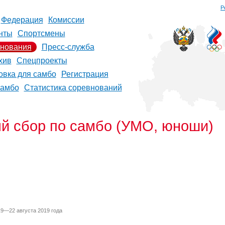
Р
Федерация
Комиссии
нты
Спортсмены
нования
Пресс-служба
хив
Спецпроекты
овка для самбо
Регистрация
самбо
Статистика соревнований
й сбор по самбо (УМО, юноши)
19—22 августа 2019 года