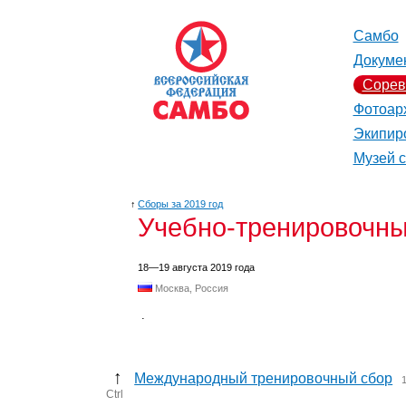
Самбо
Докуме
Сорев
Фотоар
Экипир
Музей 
↑
Сборы за 2019 год
Учебно-тренировочны
18—19 августа 2019 года
Москва, Россия
.
↑
Международный тренировочный сбор
Ctrl