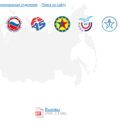
егиональные отделения
Поиск по сайту
Вызовы
(PDF, 2.8 MБ)