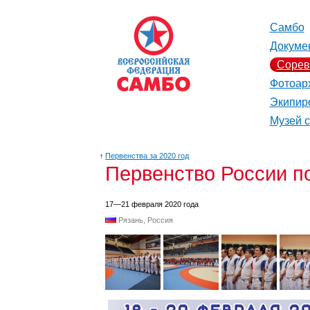
Самбо
Докуме
Сорев
Фотоар
Экипир
Музей 
↑
Первенства за 2020 год
Первенство России по
17—21 февраля 2020 года
Рязань, Россия