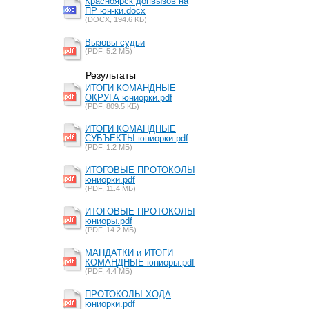
Красноярск допвызов на
ПР юн-ки.docx
(DOCX, 194.6 KБ)
Вызовы судьи
(PDF, 5.2 MБ)
Результаты
ИТОГИ КОМАНДНЫЕ
ОКРУГА юниорки.pdf
(PDF, 809.5 KБ)
ИТОГИ КОМАНДНЫЕ
СУБЪЕКТЫ юниорки.pdf
(PDF, 1.2 MБ)
ИТОГОВЫЕ ПРОТОКОЛЫ
юниорки.pdf
(PDF, 11.4 MБ)
ИТОГОВЫЕ ПРОТОКОЛЫ
юниоры.pdf
(PDF, 14.2 MБ)
МАНДАТКИ и ИТОГИ
КОМАНДНЫЕ юниоры.pdf
(PDF, 4.4 MБ)
ПРОТОКОЛЫ ХОДА
юниорки.pdf