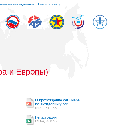
егиональные отделения
Поиск по сайту
ра и Европы)
О прохождение семинара
по антидопингу.pdf
(PDF, 181.7 KБ)
Регистрация
(XLSX, 69.9 KБ)