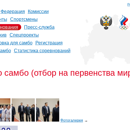
Р
Федерация
Комиссии
нты
Спортсмены
нования
Пресс-служба
хив
Спецпроекты
овка для самбо
Регистрация
самбо
Статистика соревнований
 самбо (отбор на первенства ми
Фотогалерея
→