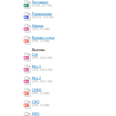
Регламент
(XLSX, 12.7 KБ)
Размещение
(DOCX, 13.5 KБ)
Афиша
(JPG, 4.3 MБ)
Вызовы судьи
(PDF, 7.0 MБ)
Вызовы
Спб
(JPG, 525.3 KБ)
Мск 1
(JPG, 604.9 KБ)
Мск 2
(JPG, 514.7 KБ)
СКФО
(PDF, 3.8 MБ)
СФО
(PDF, 4.3 MБ)
ДФО