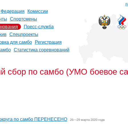
Р
Федерация
Комиссии
нты
Спортсмены
нования
Пресс-служба
хив
Спецпроекты
овка для самбо
Регистрация
самбо
Статистика соревнований
й сбор по самбо (УМО боевое с
 округа по самбо ПЕРЕНЕСЕНО
26—29 марта 2020 года