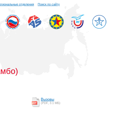
егиональные отделения
Поиск по сайту
амбо)
Вызовы
(PDF, 3.1 MБ)