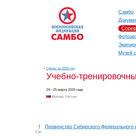
Самбо
Докуме
Сорев
Фотоар
Экипир
Музей 
↑
Сборы за 2020 год
Учебно-тренировочны
24—25 марта 2020 года
Москва, Россия
.
↑
Первенство Сибирского Федерального
Ctrl