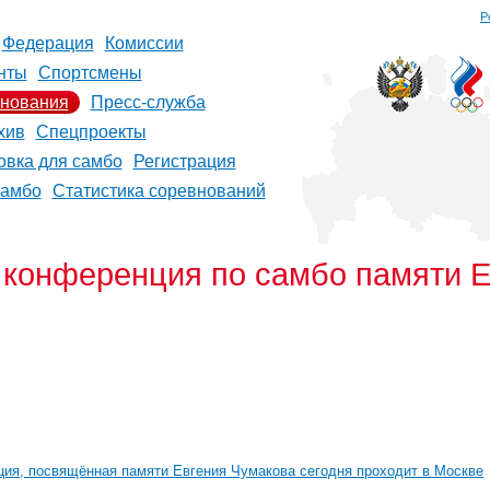
Р
Федерация
Комиссии
нты
Спортсмены
нования
Пресс-служба
хив
Спецпроекты
овка для самбо
Регистрация
самбо
Статистика соревнований
 конференция по самбо памяти Е
ия, посвящённая памяти Евгения Чумакова сегодня проходит в Москве