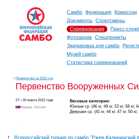
Самбо
Федерация
Комиссии
Документы
Спортсмены
Соревнования
Пресс-служ
Фотоархив
Спецпроекты
Экипировка для самбо
Регист
Музей самбо
Статистика соревнований
↑
Первенства за 2022 год
Первенство Вооруженных Си
27—30 марта 2022 года
Весовые категории:
Юноши ср. (46 кг, 49 кг, 53 кг, 58 кг, 64
Казань, Россия
Девушки ср. (41 кг, 44 кг, 47 кг, 50 кг, 
.
↑
Всероссийский турнир по самбо "Ржев-Калининский 