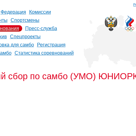
Р
Федерация
Комиссии
нты
Спортсмены
нования
Пресс-служба
хив
Спецпроекты
овка для самбо
Регистрация
самбо
Статистика соревнований
ый сбор по самбо (УМО) ЮНИОР