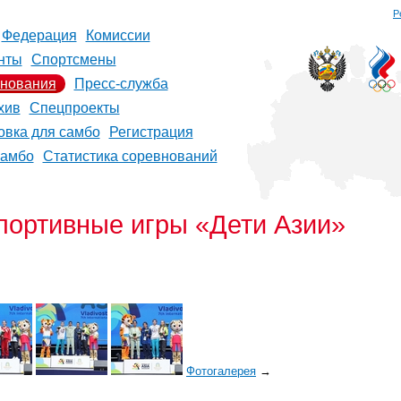
Р
Федерация
Комиссии
нты
Спортсмены
нования
Пресс-служба
хив
Спецпроекты
овка для самбо
Регистрация
самбо
Статистика соревнований
портивные игры «Дети Азии»
Фотогалерея
→