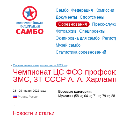
Самбо
Федерация
Комиссии
Документы
Спортсмены
Соревнования
Пресс-служ
Фотоархив
Спецпроекты
Экипировка для самбо
Регист
Музей самбо
Статистика соревнований
↑
Соревнования и мероприятия за 2022 год
Чемпионат ЦС ФСО профсоюз
ЗМС, ЗТ СССР А. А. Харлам
28—29 января 2022 года
Весовые категории:
Мужчины (58 кг, 64 кг, 71 кг, 79 кг, 88 
Рязань, Россия
.
Новости и статьи