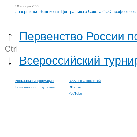
30 января 2022
Завершился Чемпионат Центрального Совета ФСО профсоюзов 
↑
Первенство России п
Ctrl
↓
Всероссийский турни
Контактная информация
RSS лента новостей
Региональные отделения
ВКонтакте
YouTube