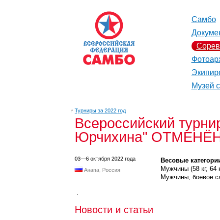
Самбо
Докуме
Сорев
Фотоар
Экипир
Музей 
↑
Турниры за 2022 год
Всероссийский турнир
Юрчихина" ОТМЕНЁ
03—6 октября 2022 года
Весовые категори
Мужчины (58 кг, 64 кг,
Анапа, Россия
Мужчины, боевое самбо
.
Новости и статьи