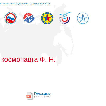
егиональные отделения
Поиск по сайту
 космонавта Ф. Н.
Положение
(PDF, 1.4 MБ)