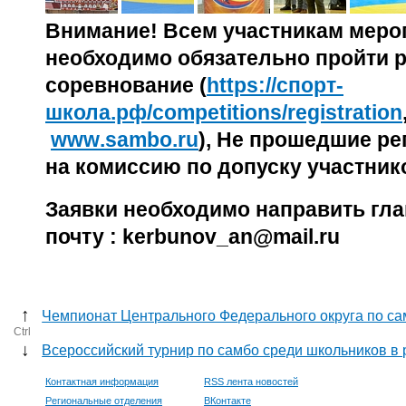
Внимание! Всем участникам меро
необходимо обязательно пройти 
соревнование (
https://спорт-
школа.рф/competitions/registration
www
.
sambo
.
ru
), Не прошедшие р
на комиссию по допуску участник
Заявки необходимо направить гла
почту : kerbunov_an@mail.ru
↑
Чемпионат Центрального Федерального округа по са
Ctrl
↓
Всероссийский турнир по самбо среди школьников в 
Контактная информация
RSS лента новостей
Региональные отделения
ВКонтакте