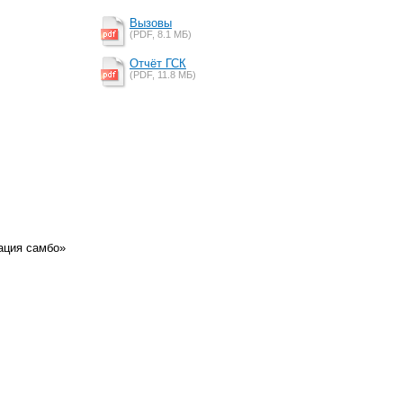
Вызовы
(PDF, 8.1 MБ)
Отчёт ГСК
(PDF, 11.8 MБ)
ация самбо»