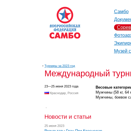
Самбо
Докуме
Сорев
Фотоар
Экипир
Музей 
↑
Турниры за 2023 год
Международный турнир
23—25 июня 2023 года
Весовые категори
Мужчины (58 кг, 64 кг,
Краснодар, Россия
Мужчины, боевое самбо
.
Новости и статьи
25 июня 2023
Результаты Гран-При Краснодар