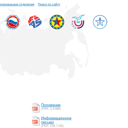
егиональные отделения
Поиск по сайту
Положение
(PDF, 1.9 MБ)
Информационное
письмо
(PDF, 238.7 KБ)