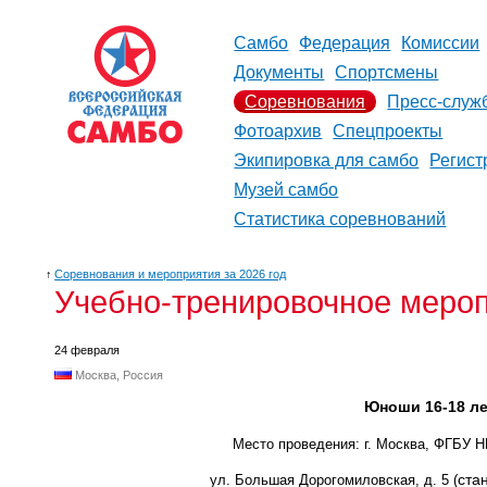
Самбо
Федерация
Комиссии
Документы
Спортсмены
Соревнования
Пресс-служ
Фотоархив
Спецпроекты
Экипировка для самбо
Регист
Музей самбо
Статистика соревнований
↑
Соревнования и мероприятия за 2026 год
Учебно-тренировочное меро
24 февраля
Москва, Россия
Юноши 16-18 ле
Место проведения: г. Москва, ФГБУ
ста
ул. Большая Дорогомиловская, д. 5 (