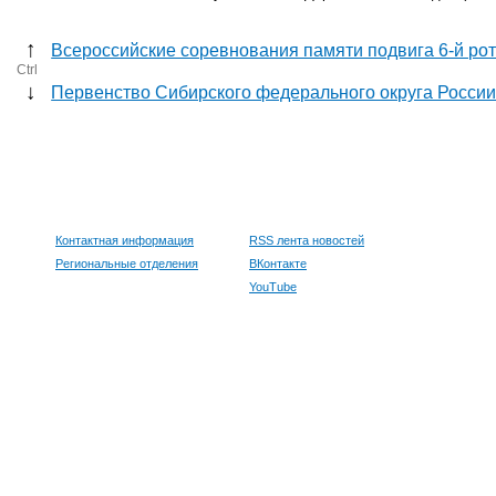
↑
Всероссийские соревнования памяти подвига 6-й ро
Ctrl
↓
Первенство Сибирского федерального округа России
Контактная информация
RSS лента новостей
Региональные отделения
ВКонтакте
YouTube