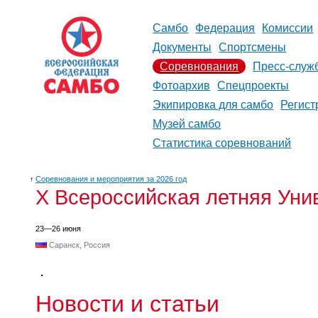
Самбо
Федерация
Комиссии
Документы
Спортсмены
Соревнования
Пресс-служ
Фотоархив
Спецпроекты
Экипировка для самбо
Регист
Музей самбо
Статистика соревнований
↑
Соревнования и мероприятия за 2026 год
X Всероссийская летняя Уни
23—26 июня
Саранск, Россия
.
Новости и статьи