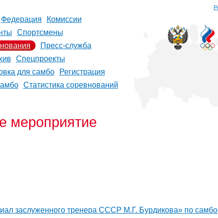
Р
Федерация
Комиссии
нты
Спортсмены
нования
Пресс-служба
хив
Спецпроекты
овка для самбо
Регистрация
самбо
Статистика соревнований
е мероприятие
ал заслуженного тренера СССР М.Г. Бурдикова» по самбо