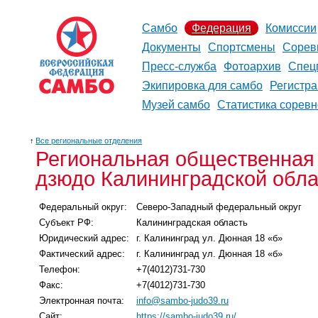
Самбо
Федерация
Комиссии
Документы
Спортсмены
Сорев
Пресс-служба
Фотоархив
Спец
Экипировка для самбо
Регистр
Музей самбо
Статистика сорев
↑
Все региональные отделения
Региональная общественная
дзюдо Калининградской обла
Федеральный округ:
Северо-Западный федеральный округ
Субъект РФ:
Калининградская область
Юридический адрес:
г. Калининград ул. Дюнная 18 «б»
Фактический адрес:
г. Калининград ул. Дюнная 18 «б»
Телефон:
+7(4012)731-730
Факс:
+7(4012)731-730
Электронная почта:
info@sambo-judo39.ru
Сайт:
https://sambo-judo39.ru/