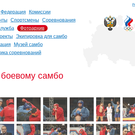
Р
Федерация
Комиссии
нты
Спортсмены
Соревнования
служба
Фотоархив
оекты
Экипировка для самбо
рация
Музей самбо
тика соревнований
 боевому самбо