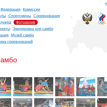
Р
Федерация
Комиссии
нты
Спортсмены
Соревнования
служба
Фотоархив
оекты
Экипировка для самбо
рация
Музей самбо
тика соревнований
самбо