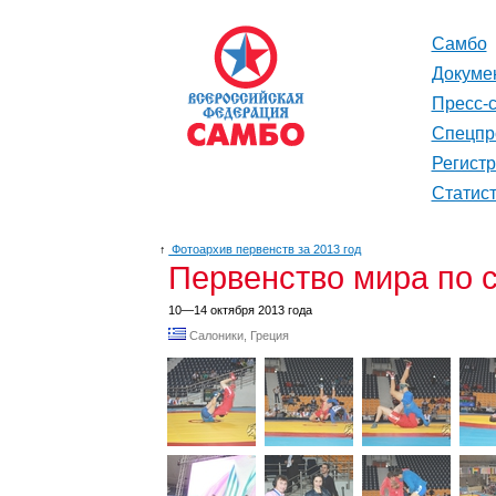
Самбо
Докуме
Пресс-
Спецпр
Регист
Статис
↑
Фотоархив первенств за 2013 год
Первенство мира по 
10—14 октября 2013 года
Салоники, Греция