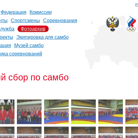
Р
Федерация
Комиссии
нты
Спортсмены
Соревнования
служба
Фотоархив
оекты
Экипировка для самбо
рация
Музей самбо
тика соревнований
й сбор по самбо