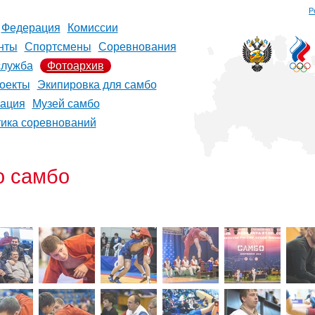
Р
Федерация
Комиссии
нты
Спортсмены
Соревнования
служба
Фотоархив
оекты
Экипировка для самбо
рация
Музей самбо
тика соревнований
о самбо