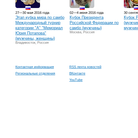
27—30 мая 2016 года
02—4 июня 2016 года
30 сентя
Этап кубка мира по самбо
Кубок Президента
Кубок 
Международный турнир
Российской Федерации по
(мужчи
категории "А" "Мемориал
самбо (мужчины)
мужчин
Москва, Россия
Юрия Потапова"
(мужчины, женщины)
Владивосток, Россия
Контактная информация
RSS лента новостей
Региональные отделения
ВКонтакте
YouTube