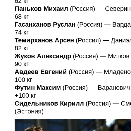
62 кг
Паньков Михаил
(Россия) — Северин
68 кг
Гасанханов Руслан
(Россия) — Варда
74 кг
Темирханов Арсен
(Россия) — Даниэ
82 кг
Жуков Александр
(Россия) — Митков
90 кг
Авдеев Евгений
(Россия) — Младено
100 кг
Футин Максим
(Россия) — Варанович 
+100 кг
Сидельников Кирилл
(Россия) — См
(Эстония)