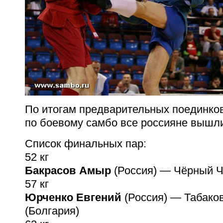
По итогам предварительных поединко
по боевому самбо все россияне вышл
Список финальных пар:
52 кг
Бакрасов Амыр
(Россия) — Чёрный Ч
57 кг
Юрченко Евгений
(Россия) — Табако
(Болгария)