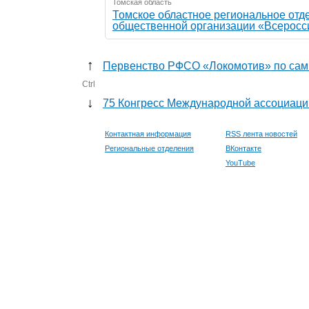
Томская область
Томское областное региональное отд
общественной организации «Всеросс
↑
Первенство РФСО «Локомотив» по сам
Ctrl
↓
75 Конгресс Международной ассоциаци
Контактная информация
RSS лента новостей
Региональные отделения
ВКонтакте
YouTube