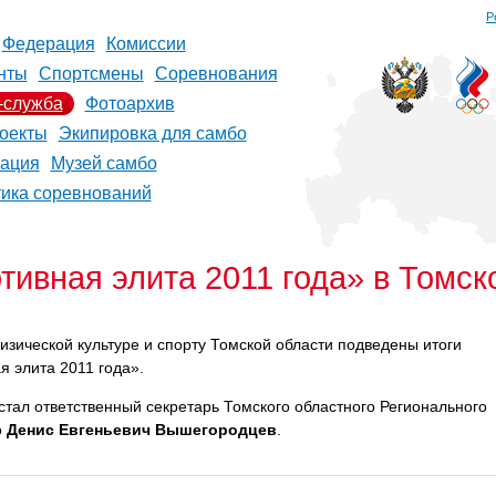
Р
Федерация
Комиссии
нты
Спортсмены
Соревнования
-служба
Фотоархив
оекты
Экипировка для самбо
рация
Музей самбо
тика соревнований
тивная элита 2011 года» в Томск
зической культуре и спорту Томской области подведены итоги
я элита 2011 года».
тал ответственный секретарь Томского областного Регионального
о
Денис Евгеньевич
Вышегородцев
.