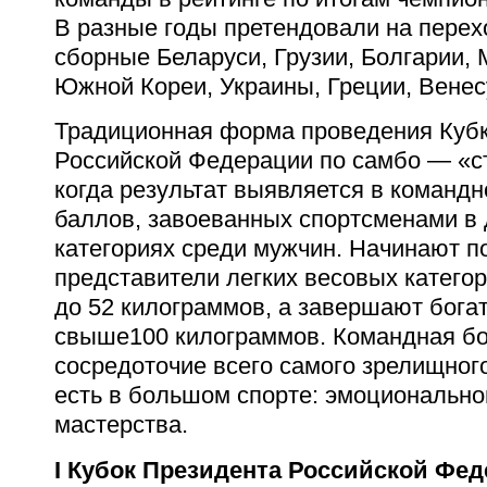
В разные годы претендовали на пере
сборные Беларуси, Грузии, Болгарии, 
Южной Кореи, Украины, Греции, Венесу
Традиционная форма проведения Куб
Российской Федерации по самбо — «ст
когда результат выявляется в командн
баллов, завоеванных спортсменами в
категориях среди мужчин. Начинают п
представители легких весовых катего
до
52 килограммов
, а завершают бога
свыше
100 килограммов
. Командная б
сосредоточие всего самого зрелищного
есть в большом спорте: эмоциональног
мастерства.
I Кубок Президента Российской Фе