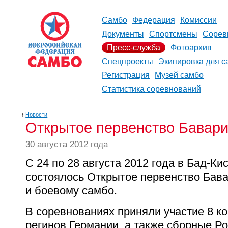
Самбо
Федерация
Комиссии
Документы
Спортсмены
Сорев
Пресс-служба
Фотоархив
Спецпроекты
Экипировка для с
Регистрация
Музей самбо
Статистика соревнований
↑
Новости
Открытое первенство Бавари
30 августа 2012 года
C
24 по 28 августа 2012 года в Бад-Ки
состоялось Открытое первенство Бава
и боевому самбо.
В соревнованиях приняли участие 8 к
регинов Германии, а также сборные Р