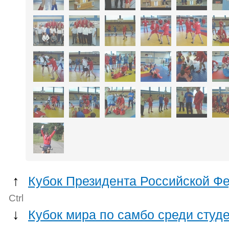
↑
Кубок Президента Российской Ф
Ctrl
↓
Кубок мира по самбо среди студ