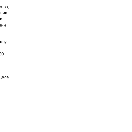
кова,
тник
ли
тии
ову
50
ещала