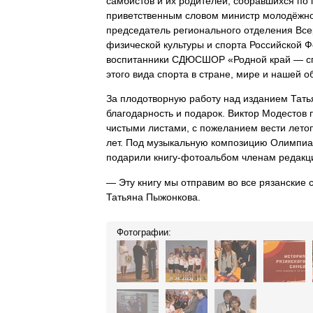
самбистов и их родителей, собравшихся по 
приветственным словом министр молодёжной
председатель регионального отделения Вс
физической культуры и спорта Российской 
воспитанники СДЮСШОР «Родной край — спо
этого вида спорта в стране, мире и нашей о
За плодотворную работу над изданием Тат
благодарность и подарок. Виктор Модесто
чистыми листами, с пожеланием вести лето
лет. Под музыкальную композицию Олимпиад
подарили книгу-фотоальбом членам редакц
— Эту книгу мы отправим во все рязанские
Татьяна Пыжонкова.
Фотографии: