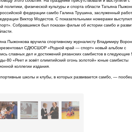
поводу этого события. На празднике присутствовали и выступили с
 политики, физической культуры и спорта области Татьяна Пыжон
ероссийской федерации самбо Галина Трушина, заслуженный рабо
Федерации Виктор Модестов. С показательными номерами выступи
рт». Собравшимся был показан фильм об истории самбо и разви
бласти.
ьяна Пыжонкова вручила спортивному журналисту Владимиру Ворон
в презентовал СДЮСШОР «Родной край — спорт» новый альбом с
пись славных дел и достижений рязанских самбистов в следующие 
ы-80 «Реет и зовёт олимпийский огонь золотой» юные самбисты
ионной коллегии издания.
 спортивные школы и клубы, в которых развивается самбо, — пооб