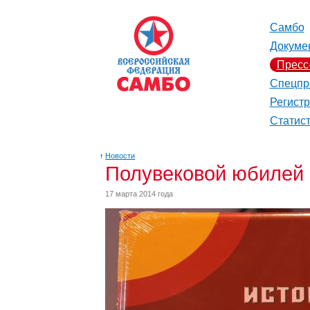
Самбо
Докуме
Пресс
Спецпр
Регист
Статис
↑
Новости
Полувековой юбилей 
17 марта 2014 года