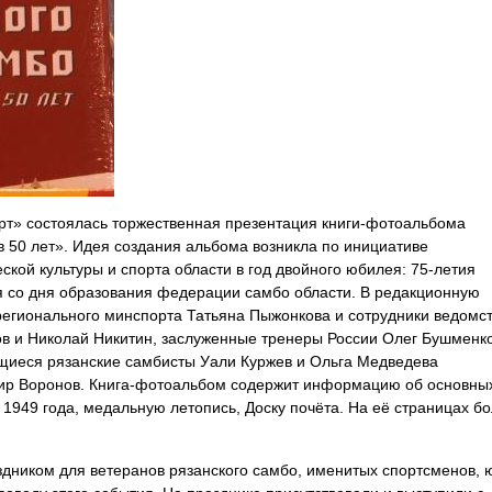
» состоялась торжественная презентация книги-фотоальбома
в 50 лет». Идея создания альбома возникла по инициативе
кой культуры и спорта области в год двойного юбилея: 75-летия
я со дня образования федерации самбо области. В редакционную
регионального минспорта Татьяна Пыжонкова и сотрудники ведомст
ов и Николай Никитин, заслуженные тренеры России Олег Бушменко
щиеся рязанские самбисты Уали Куржев и Ольга Медведева
мир Воронов. Книга-фотоальбом содержит информацию об основны
 1949 года, медальную летопись, Доску почёта. На её страницах б
дником для ветеранов рязанского самбо, именитых спортсменов, 