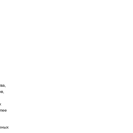
ва,
в,
х
олее
юных