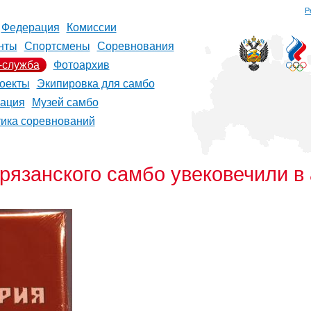
Р
Федерация
Комиссии
нты
Спортсмены
Соревнования
-служба
Фотоархив
оекты
Экипировка для самбо
рация
Музей самбо
тика соревнований
рязанского самбо увековечили в