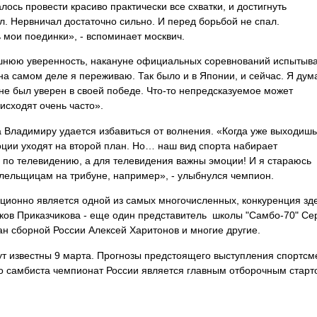
лось провести красиво практически все схватки, и достигнуть
ал. Нервничал достаточно сильно. И перед борьбой не спал.
ь мои поединки», - вспоминает москвич.
ешнюю уверенность, накануне официальных соревнований испытыв
 на самом деле я переживаю. Так было и в Японии, и сейчас. Я дум
 не был уверен в своей победе. Что-то непредсказуемое может
оисходят очень часто».
 Владимиру удается избавиться от волнения. «Когда уже выходишь
моции уходят на второй план. Но… наш вид спорта набирает
 по телевидению, а для телевидения важны эмоции! И я стараюсь
лельщицам на трибуне, например», - улыбнулся чемпион.
иционно является одной из самых многочисленных, конкуренция зд
иков Приказчикова - еще один представитель школы "Самбо-70" Се
н сборной России Алексей Харитонов и многие другие.
дут известны 9 марта. Прогнозы предстоящего выступления спортс
го самбиста чемпионат России является главным отборочным старт