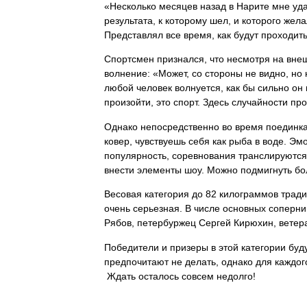
«Несколько месяцев назад в Нарите мне у
да
результата, к которому шел, и которого жел
Представлял все время, как будут проходит
Спортсмен признался, что несмотря на вн
волнение: «Может, со стороны не видно, но
любой человек волнуется, как бы сильно он
произойти, это спорт. Здесь случайности пр
Однако непосредственно во время поединка
ковер, чувствуешь себя как рыба в воде. Э
популярность, соревнования транслируются
внести элементы шоу. Можно подмигнуть бо
Весовая категория до 82 килограммов трад
очень серьезная. В числе основных соперн
Рябов, петербуржец Сергей Кирюхин, ветера
Победители и призеры в этой категории бу
предпочитают не делать, однако для каждо
Ждать осталось совсем недолго!