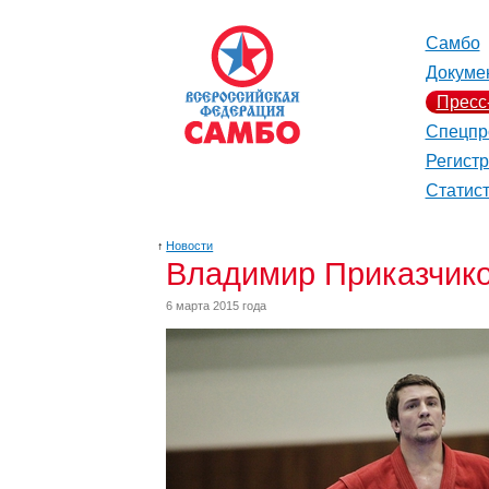
Самбо
Докуме
Пресс
Спецпр
Регист
Статис
↑
Новости
Владимир Приказчиков
6 марта 2015 года