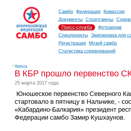
Самбо
Федерация
Комиссии
Документы
Спортсмены
Сорев
Пресс-служба
Фотоархив
Спецпроекты
Экипировка для с
Регистрация
Музей самбо
Статистика соревнований
↑
Новости
В КБР прошло первенство С
25 марта 2017 года
Юношеское первенство Северного Ка
стартовало в пятницу в Нальчике, - 
«Кабардино-Балкария» президент рес
Федерации самбо Замир Кушхаунов.