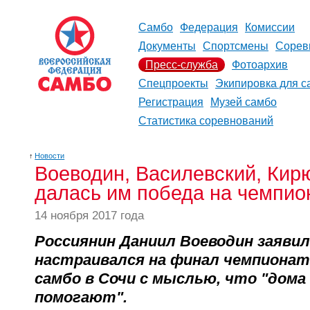
Самбо
Федерация
Комиссии
Документы
Спортсмены
Сорев
Пресс-служба
Фотоархив
Спецпроекты
Экипировка для с
Регистрация
Музей самбо
Статистика соревнований
↑
Новости
Воеводин, Василевский, Кирю
далась им победа на чемпио
14 ноября 2017 года
Россиянин Даниил Воеводин заяви
настраивался на финал чемпионат
самбо в Сочи с мыслью, что "дома
помогают".