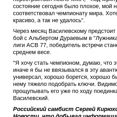
состояние сегодня было плохое, мой н
соответствовал чемпионату мира. Хоте
красиво, а так не удалось".
Через месяц Василевскому предстои
бой с Альбертом Дураевым в "Лужника
лиги ACB 77, победитель встречи стан
среднем весе.
"Я хочу стать чемпионом, думаю, что 
иначе я бы не ввязывался в эту авантю
универсал, хорошо борется, хорошо бь
нему тяжело подобрать ключи. Видимо
прощупывать его уже по ходу поединка"
Василевский.
Российский самбист Сергей Кирюх
Новости, что добывал информацию