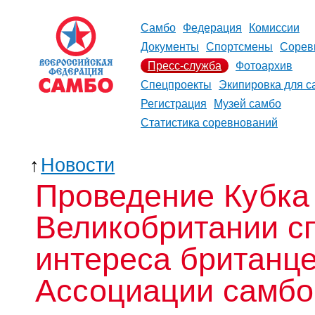
Самбо
Федерация
Комиссии
Документы
Спортсмены
Сорев
Пресс-служба
Фотоархив
Спецпроекты
Экипировка для с
Регистрация
Музей самбо
Статистика соревнований
↑
Новости
Проведение Кубка
Великобритании сп
интереса британце
Ассоциации самбо