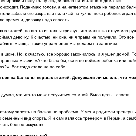
ренировки и вижу толпу людей около пятиэтажного дома. Из
оисходит. Поднимаю голову, а на четвертом этаже на перилах бал
тели забыли его закрыть и пили чай на кухне, пока ребенок играл 
ло времени, девочку надо спасать.
ых этажей, но кто-то из толпы крикнул, что малышка отпустила руч
ймал девочку. К счастью, ни она, ни я травм не получили. Это всё
лаблять мышцы, такие упражнения мы делаем на занятиях.
 в шоке. Но, к счастью, все хорошо закончилось, и я ушел домой. Т
страшные мысли: «А что было бы, если не поймал ребенка или пой
х?». Вот тогда стало не по себе.
аться на балконы первых этажей. Допускали ли мысль, что мо
е думал, что что-то может случиться со мной. Была цель – спасти
оэтому залезть на балкон не проблема. У меня родители тренеры 
то семейный вид спорта. Я и сам являюсь тренером в Перми, а сам
чить боевое искусство.
 им стоит заниматься?