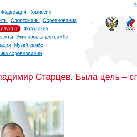
Р
Федерация
Комиссии
нты
Спортсмены
Соревнования
-служба
Фотоархив
оекты
Экипировка для самбо
рация
Музей самбо
тика соревнований
ладимир Старцев. Была цель – с