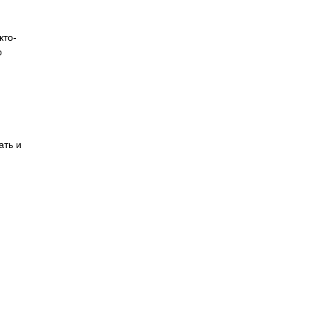
кто-
о
ать и