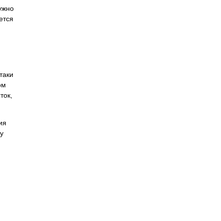
ужно
ется
таки
ом
ток,
ия
у