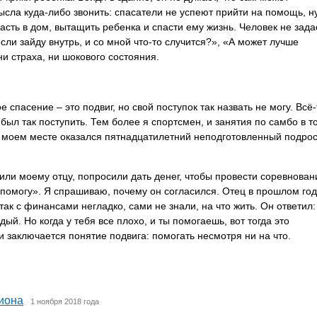
мысла куда-либо звонить: спасатели не успеют прийти на помощь, н
асть в дом, вытащить ребенка и спасти ему жизнь. Человек не зада
сли зайду внутрь, и со мной что-то случится?», «А может лучше
ни страха, ни шокового состояния.
 спасение – это подвиг, но свой поступок так назвать не могу. Всё-
был так поступить. Тем более я спортсмен, и занятия по самбо в т
а моем месте оказался пятнадцатилетний неподготовленный подрос
нили моему отцу, попросили дать денег, чтобы провести соревнован
 помогу». Я спрашиваю, почему он согласился. Отец в прошлом год
 так с финансами негладко, сами не знали, на что жить. Он ответил:
ый. Но когда у тебя все плохо, и ты помогаешь, вот тогда это
и заключается понятие подвига: помогать несмотря ни на что.
иона
1 ноября 2018 года