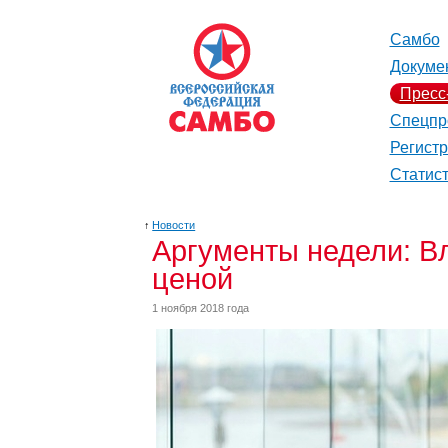
Самбо
Докуме
Пресс
Спецпр
Регист
Статис
↑
Новости
Аргументы недели: В
ценой
1 ноября 2018 года