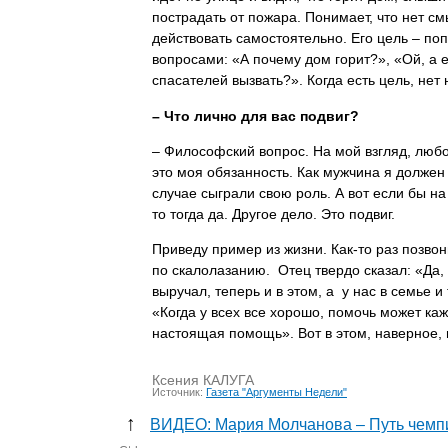
пострадать от пожара. Понимает, что нет с
действовать самостоятельно. Его цель – поп
вопросами: «А почему дом горит?», «Ой, а е
спасателей вызвать?». Когда есть цель, нет 
– Что лично для вас подвиг?
– Философский вопрос. На мой взгляд, любое
это моя обязанность. Как мужчина я должен 
случае сыграли свою роль. А вот если бы н
то тогда да. Другое дело. Это подвиг.
Приведу пример из жизни. Как-то раз позво
по скалолазанию. Отец твердо сказал: «Да,
выручал, теперь и в этом, а у нас в семье и
«Когда у всех все хорошо, помочь может кажд
настоящая помощь». Вот в этом, наверное, 
Ксения КАЛУГА
Источник:
Газета "Аргументы Недели"
↑
ВИДЕО: Мария Молчанова – Путь чемп