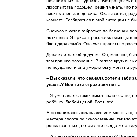
позаниматься на турниках. Возвращаюсь с т
любопытства подошел, решил узнать, что пр
висит маленькая девочка. Оказывается, роди
комнате. Разбираться в этой ситуации не бы
Сначала я хотел забраться по балконам перв
летит вниз. Я присел, расслабил мышцы и по
благодаря самбо. Оно учит правильно расс
Девочку отдал её дедушке. Он, конечно, был
там пришло осознание. В голове крутились 
но неудачно, и она умерла бы у меня на рука
– Вы сказали, что сначала хотели забир
упасть? Всё-таки страховки нет…
– Я уже падал с таких высот. Если честно, н
ребёнка. Любой ценой. Вот и всё.
Я же занимаюсь скалолазанием много лет, п
мастера спорта по скалолазанию, так что э
решил заняться, потому что всегда хотел изу
– А как самбо помогает в жизни? Почему