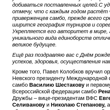
добиваться поставленных целей.
С у
отмечу, что с каждым годом растёт 
приверженцев самбо, прежде всего ср
ширится география турниров и сорев
Укрепляется его авторитет в мире, а
уникального вида единоборств отлич
великое будущее.
Ещё раз поздравляю вас с Днём рожд
успехов, здоровья, осуществления на
Кроме того, Павел Колобков вручил о
Невского президенту Международной
самбо
Василию Шестакову
и первому
Всероссийской федерации самбо
Рен
Дружбы – вице-президентам ВФС
Евг
Селиванову
и
Николаю Степанову,
а