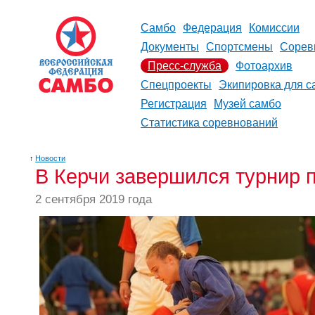
Самбо
Федерация
Комиссии
Документы
Спортсмены
Сорев
Пресс-служба
Фотоархив
Спецпроекты
Экипировка для с
Регистрация
Музей самбо
Статистика соревнований
↑
Новости
В Керчи завершился турнир 
2 сентября 2019 года