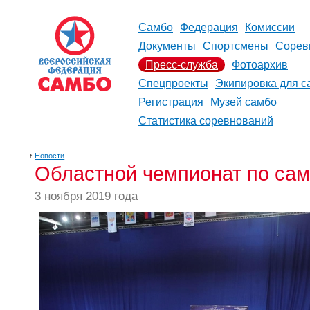
Самбо
Федерация
Комиссии
Документы
Спортсмены
Сорев
Пресс-служба
Фотоархив
Спецпроекты
Экипировка для с
Регистрация
Музей самбо
Статистика соревнований
↑
Новости
Областной чемпионат по сам
3 ноября 2019 года