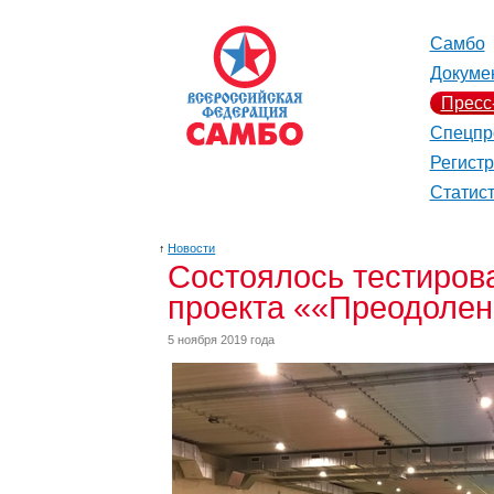
Самбо
Докуме
Пресс
Спецпр
Регист
Статис
↑
Новости
Состоялось тестиров
проекта ««Преодолен
5 ноября 2019 года