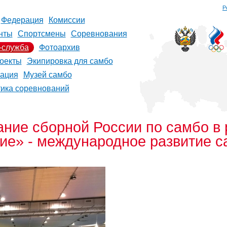
Р
Федерация
Комиссии
нты
Спортсмены
Соревнования
-служба
Фотоархив
оекты
Экипировка для самбо
рация
Музей самбо
тика соревнований
ание сборной России по самбо в
ие» - международное развитие 