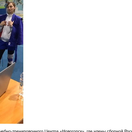
чебно-тренировочного Центра «Новогорск», где члены сборной Рос