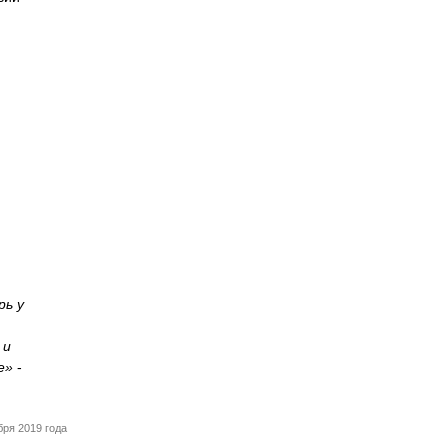
рь у
 и
ее»
-
бря 2019 года