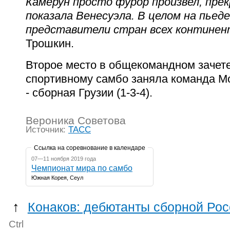
Камерун просто фурор произвел, пре
показала Венесуэла. В целом на пьед
представители стран всех континен
Трошкин.
Второе место в общекомандном зачете
спортивному самбо заняла команда Мон
- сборная Грузии (1-3-4).
Вероника Советова
Источник:
ТАСС
Ссылка на соревнование в календаре
07—11 ноября 2019 года
Чемпионат мира по самбо
Южная Корея, Сеул
↑
Конаков: дебютанты сборной Ро
Ctrl