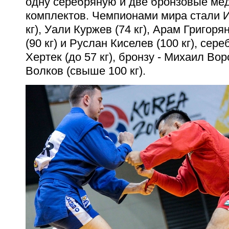
одну серебряную и две бронзовые мед
комплектов. Чемпионами мира стали И
кг), Уали Куржев (74 кг), Арам Григорян
(90 кг) и Руслан Киселев (100 кг), сер
Хертек (до 57 кг), бронзу - Михаил Вор
Волков (свыше 100 кг).