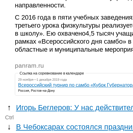
направленности.
С 2016 года в пяти учебных заведения
третьего урока физкультуры реализуе
в школу». Ею охвачено4,5 тысяч учащ
рамках «Всероссийского дня самбо» в
областные и муниципальные мероприя
panram.ru
Ссылка на соревнование в календаре
29 ноября—1 декабря 2019 года
Всероссийский турнир по самбо «Кубок Губернатор
Россия, Ростов-на-Дону
↑
Игорь Беглеров: У нас действите
Ctrl
↓
В Чебоксарах состоялся праздн