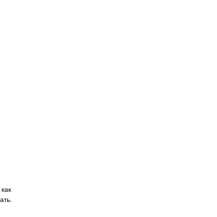
 как
ать.