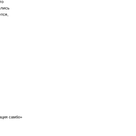
го
ились
тся,
ация самбо»