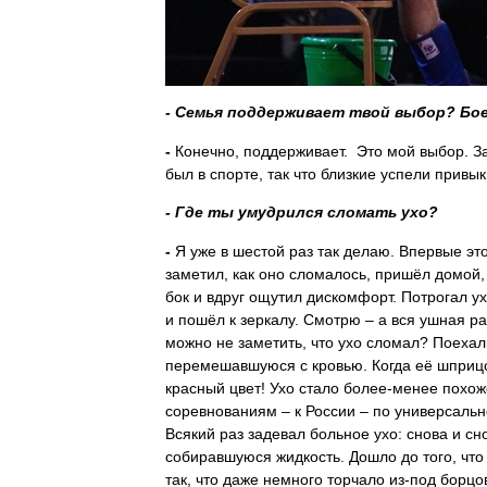
- Семья поддерживает твой выбор? Бое
-
Конечно, поддерживает.
Это мой выбор. З
был в спорте, так что близкие успели привык
- Где ты умудрился сломать ухо?
-
Я уже в шестой раз так делаю. Впервые это
заметил, как оно сломалось, пришёл домой,
бок и вдруг ощутил дискомфорт. Потрогал ух
и пошёл к зеркалу. Смотрю – а вся ушная ра
можно не заметить, что ухо сломал? Поехал
перемешавшуюся с кровью.
Когда её шприц
красный цвет! Ухо стало более-менее похож
соревнованиям – к России – по универсальн
Всякий раз задевал больное ухо: снова и сн
собиравшуюся жидкость. Дошло до того, что 
так, что даже немного торчало из-под борц