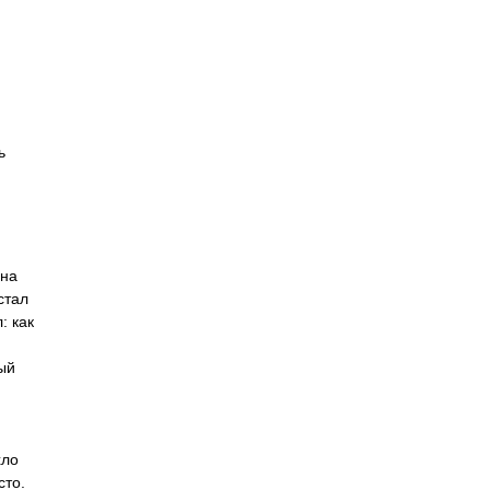
ь
 на
стал
: как
ый
хло
сто.