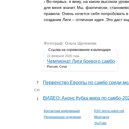
-
Во-первых, я вижу, на каком высоком уровн
для меня значит. Мы, фактически, становим
правила. Очень хочется себя попробовать в 
создание Лиги – отличная идея. Это даст е
Фотограф: Ольга Щелокова
Ссылка на соревнование в календаре
22 февраля 2020 года
Чемпионат Лиги боевого самбо
Россия, Сочи
↑
Первенство Европы по самбо среди мо
Ctrl
↓
ВИДЕО: Анонс Кубка мира по самбо-20
Контактная информация
RSS лента новостей
Региональные отделения
ВКонтакте
YouTube