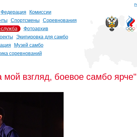
Р
Федерация
Комиссии
нты
Спортсмены
Соревнования
-служба
Фотоархив
оекты
Экипировка для самбо
рация
Музей самбо
тика соревнований
 мой взгляд, боевое самбо ярче"