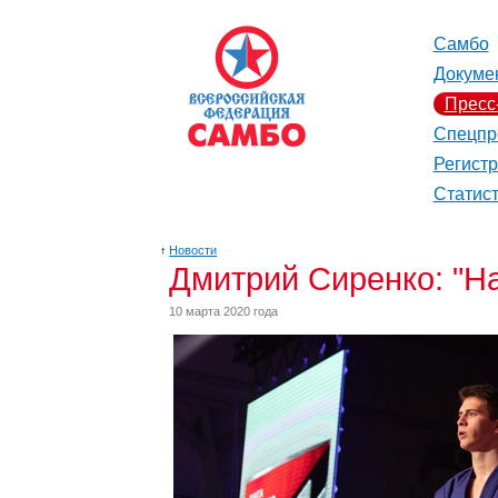
Самбо
Докуме
Пресс
Спецпр
Регист
Статис
↑
Новости
Дмитрий Сиренко: "На
10 марта 2020 года