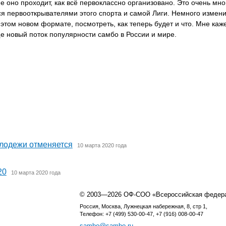
е оно проходит, как всё первоклассно организовано. Это очень мно
ся первооткрывателями этого спорта и самой Лиги. Немного измен
этом новом формате, посмотреть, как теперь будет и что. Мне каже
ще новый поток популярности самбо в России и мире.
лодежи отменяется
10 марта 2020 года
20
10 марта 2020 года
© 2003—2026 ОФ-СОО «Всероссийская федер
Россия, Москва, Лужнецкая набережная, 8, стр 1,
Телефон: +7 (499) 530-00-47, +7 (916) 008-00-47
sambo@sambo.ru