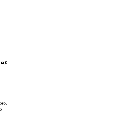
кг):
ого,
о