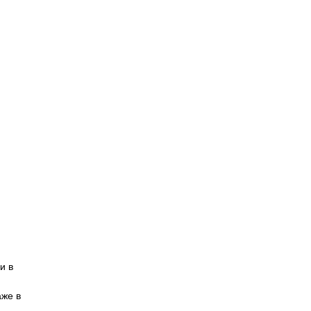
и в
аже в