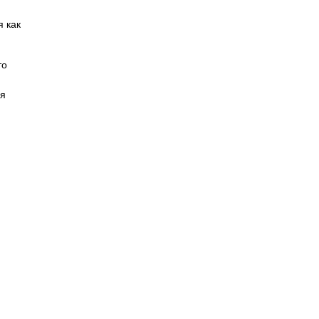
я как
то
ся