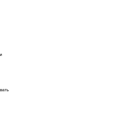
ти
вать