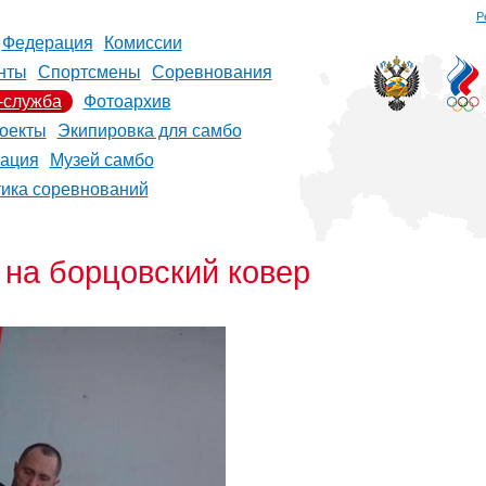
Р
Федерация
Комиссии
нты
Спортсмены
Соревнования
-служба
Фотоархив
оекты
Экипировка для самбо
рация
Музей самбо
тика соревнований
на борцовский ковер