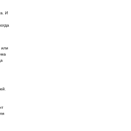
а. И
когда
 или
ема
да
ей.
.
нт
оля