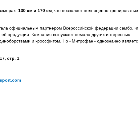
размерах:
130 см и 170 см
, что позволяет полноценно тренироватьс
 стала официальным партнером Всероссийской федерации самбо, ч
а её продукции. Компания выпускает немало других интересных
единоборствами и кроссфитом. Но «Митрофан» однозначно являет
7, стр. 1
-sport.com