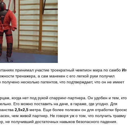
пытаниях принимал участие троекратный чемпион мира по самбо
Иг
жности тренажера, а сам манекен с его легкой руки получил
е получено несколько патентов, что подтверждает, что он не имеет
ам, когда нет под рукой спарринг-партнера. Он удобен и тем, кто
льно. Его можно поставить на даче, в гараже, где угодно. Для
ранства
2,5х2,5
метра. Еще более полезен он для отработки броск
ен, чем живой партнер. Не говоря уж о том, что получить травму
р, не получивший достаточных навыков безопасного падения.