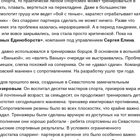
спорта, то практически любой спортсмен может тренироваться в
ать, плавать, вертеться на перекладине. Даже в большинстве
молотит грушу или ведет «бой с тенью», каратист отрабатывает кат
ник» - без спарринг партнера сделать не может ничего. Разве что
емя эта проблема казалась неразрешимой. А в период пандемии, 
или вовсе закрывались, она стала просто критической. Пока на
нных Единоборств»
, компания под управлением
Сергея Елина
.
давно использовался в тренировках борцов. В основном в вольной
о «Ванькой», но «валять Ваньку» очереди не выстраивались. Пробл
 мешок, слегка похожий на соперника. Он не «давал сдачи». Коман
цовский манекен с сопротивлением. На разработку ушло три года.
годов прошлого века, созданные в Севастополе замечательным
озеровым
. Он воспитал десятки мастеров спорта, призеров мира и
 почтенный возраст, за семьдесят, он продолжает тренировать дет
рототип сегодняшнего манекена: тренажер имитировал противника,
 Сопротивление резины было во всех плоскостях, что крайне важно
адал. Тренажеры были сделаны вручную из доступных на тот моме
сполнении они хорошо работали - ребята спортсмены из Севастоп
ысокие спортивные результаты. В условиях ограниченного
остатка спарринг- партеров в регионе это было особенно важно.