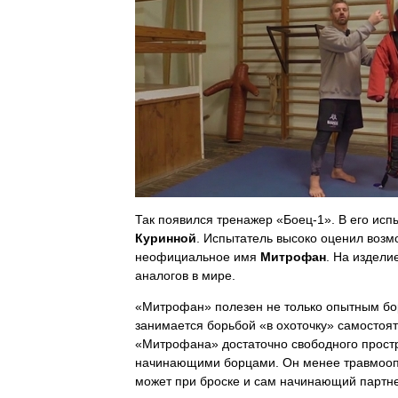
Так появился тренажер «Боец-1». В его ис
Куринной
. Испытатель высоко оценил возмо
неофициальное имя
Митрофан
. На издели
аналогов в мире.
«Митрофан» полезен не только опытным борц
занимается борьбой «в охоточку» самостояте
«Митрофана» достаточно свободного прост
начинающими борцами. Он менее травмоопас
может при броске и сам начинающий партне