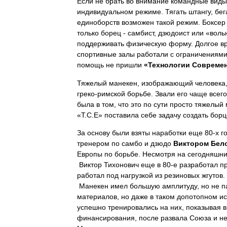
Если не брать во внимание командные виды 
индивидуальном режиме. Тягать штангу, бег
единоборств возможен такой режим. Боксер 
только борец - самбист, дзюдоист или «воль
поддерживать физическую форму. Долгое вр
спортивные залы работали с ограничениями 
помощь не пришли
«Технологии Совреме
Тяжелый манекен, изображающий человека, 
греко-римской борьбе. Звали его чаще всег
была в том, что это по сути просто тяжелый
«Т.С.Е» поставила себе задачу создать бор
За основу были взяты наработки еще 80-х 
тренером по самбо и дзюдо
Виктором Бел
Европы по борьбе. Несмотря на сегодняшний
Виктор Тихонович еще в 80-е разработал п
работал под нагрузкой из резиновых жгутов.
Манекен имел большую амплитуду, но не п
материалов, но даже в таком допотопном и
успешно тренировались на них, показывая в
финансирования, после развала Союза и нед