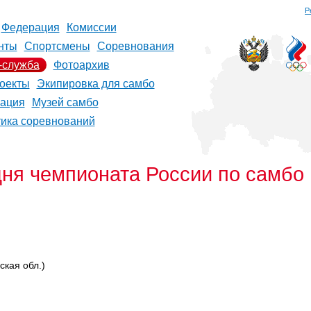
Р
Федерация
Комиссии
нты
Спортсмены
Соревнования
-служба
Фотоархив
оекты
Экипировка для самбо
рация
Музей самбо
тика соревнований
дня чемпионата России по самбо
кая обл.)