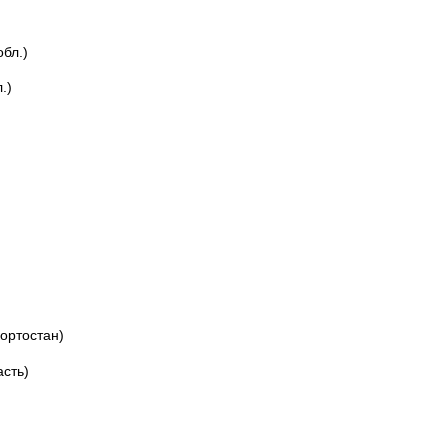
бл.)
.)
ортостан)
сть)