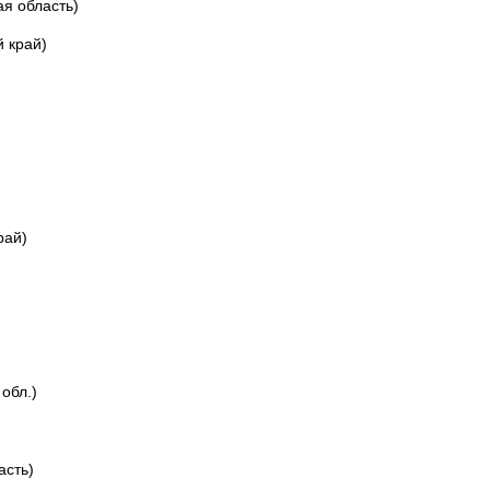
я область)
 край)
рай)
обл.)
асть)