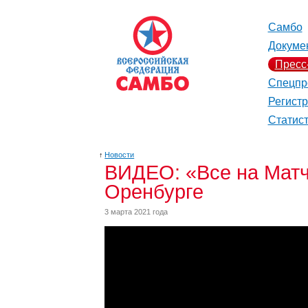
Самбо
Докуме
Пресс
Спецпр
Регист
Статис
↑
Новости
ВИДЕО: «Все на Матч!
Оренбурге
3 марта 2021 года