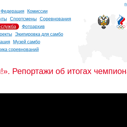
Р
Федерация
Комиссии
нты
Спортсмены
Соревнования
-служба
Фотоархив
оекты
Экипировка для самбо
рация
Музей самбо
тика соревнований
». Репортажи об итогах чемпион