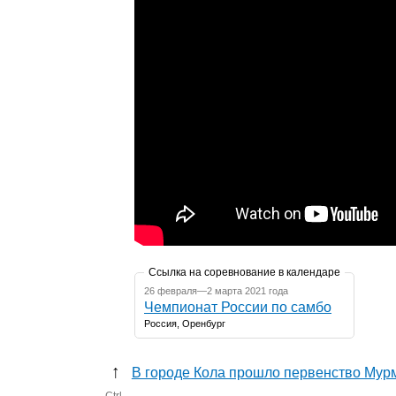
Ссылка на соревнование в календаре
26 февраля—2 марта 2021 года
Чемпионат России по самбо
Россия, Оренбург
↑
В городе Кола прошло первенство Мур