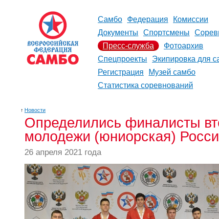
Самбо
Федерация
Комиссии
Документы
Спортсмены
Сорев
Пресс-служба
Фотоархив
Спецпроекты
Экипировка для с
Регистрация
Музей самбо
Статистика соревнований
↑
Новости
Определились финалисты вто
молодежи (юниорская) Росси
26 апреля 2021 года